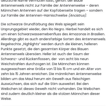
deutsche Name vermuten lässt, gehört der Blaue
Antennenwels nicht zur Familie der Antennenwelse – deren
Männchen Antennen auf der Kopfoberseite tragen – sondern
zur Familie der Antennen-Harnischwelse
(Ancistrus)
.
Die schwarze Grundfärbung des Wels spiegelt sein
Ursprungsgebiet wieder, den Rio Negro. Hierbei handelt es sich
um einen Schwarzwassernebenfluss des Amazonas in Brasilien.
Allerdings gibt es auch andersfarbige Sorten des Antennenwels
Regelrechte „Highlights“ werden durch die kleinen, helleren
Punkte gesetzt, die den gesamten Körper des Blauen
Antennenwels übersäen. Heller ist auch der Saum der
Schwanz- und Rückenflossen, der von acht bis neun
Weichstrahlen durchzogen ist. Die Männchen können
ausgewachsen eine Größe von 13 bis 15 cm und ein Alter von
zehn bis 15 Jahren erreichen. Die männlichen Antennenwelse
bilden um das Maul herum ein Geweih aus fleischigen
Auswüchsen, das sich auf die Stirn ausweitet. Bei den
Weibchen ist dieses Geweih nicht vorhanden. Die Weibchen
sind zudem deutlich kleiner als die stolzen Männchen dieser
Welse.