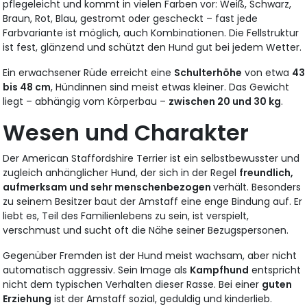
pflegeleicht und kommt in vielen Farben vor: Weiß, Schwarz,
Braun, Rot, Blau, gestromt oder gescheckt – fast jede
Farbvariante ist möglich, auch Kombinationen. Die Fellstruktur
ist fest, glänzend und schützt den Hund gut bei jedem Wetter.
Ein erwachsener Rüde erreicht eine
Schulterhöhe
von etwa
43
bis 48 cm
, Hündinnen sind meist etwas kleiner. Das Gewicht
liegt – abhängig vom Körperbau –
zwischen 20 und 30 kg
.
Wesen und Charakter
Der American Staffordshire Terrier ist ein selbstbewusster und
zugleich anhänglicher Hund, der sich in der Regel
freundlich,
aufmerksam und sehr menschenbezogen
verhält. Besonders
zu seinem Besitzer baut der Amstaff eine enge Bindung auf. Er
liebt es, Teil des Familienlebens zu sein, ist verspielt,
verschmust und sucht oft die Nähe seiner Bezugspersonen.
Gegenüber Fremden ist der Hund meist wachsam, aber nicht
automatisch aggressiv. Sein Image als
Kampfhund
entspricht
nicht dem typischen Verhalten dieser Rasse. Bei einer
guten
Erziehung
ist der Amstaff sozial, geduldig und kinderlieb.