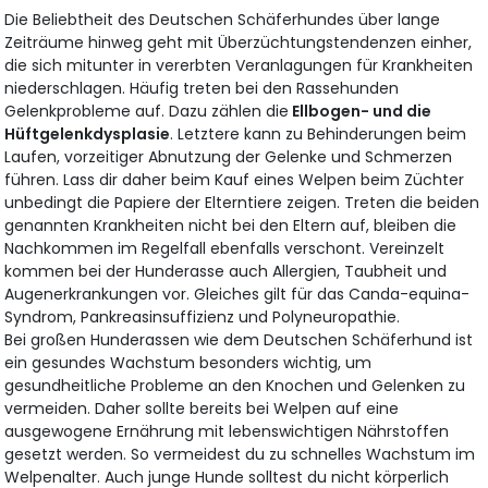
Die Beliebtheit des Deutschen Schäferhundes über lange
Zeiträume hinweg geht mit Überzüchtungstendenzen einher,
die sich mitunter in vererbten Veranlagungen für Krankheiten
niederschlagen. Häufig treten bei den Rassehunden
Gelenkprobleme auf. Dazu zählen die
Ellbogen- und die
Hüftgelenkdysplasie
. Letztere kann zu Behinderungen beim
Laufen, vorzeitiger Abnutzung der Gelenke und Schmerzen
führen. Lass dir daher beim Kauf eines Welpen beim Züchter
unbedingt die Papiere der Elterntiere zeigen. Treten die beiden
genannten Krankheiten nicht bei den Eltern auf, bleiben die
Nachkommen im Regelfall ebenfalls verschont. Vereinzelt
kommen bei der Hunderasse auch Allergien, Taubheit und
Augenerkrankungen vor. Gleiches gilt für das Canda-equina-
Syndrom, Pankreasinsuffizienz und Polyneuropathie.
Bei großen Hunderassen wie dem Deutschen Schäferhund ist
ein gesundes Wachstum besonders wichtig, um
gesundheitliche Probleme an den Knochen und Gelenken zu
vermeiden. Daher sollte bereits bei Welpen auf eine
ausgewogene Ernährung mit lebenswichtigen Nährstoffen
gesetzt werden. So vermeidest du zu schnelles Wachstum im
Welpenalter. Auch junge Hunde solltest du nicht körperlich