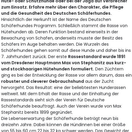
Hüte- oder Schutzhunde oder bei der Jagd auf Verbrecher
zum Einsatz. Erfahre mehr über den Charakter, die Pflege
und die Gesundheit des Deutschen Schäferhundes.
Hinsichtlich der Herkunft ist der Name des Deutschen
Schäferhundes Programm. Schließlich stammt die Rasse von
Hütehunden ab. Deren Funktion bestand einerseits in der
Bewachung von Schafen, anderseits musste der Besitz des
Schäfers im Auge behalten werden. Die Wurzeln des
Schäferhundes gehen somit auf diese Hunde und daher bis ins
7. Jahrhundert zurück. Der erste
Rassestandard wurde 1891
vom Dresdener Hauptmann Max von Stephanitz aus kurz-
und stockhaarigen Hütehunden formuliert.
Den Züchtern
ging es bei der Entwicklung der Rasse vor allem darum, dass ein
robuster und cleverer Gebrauchshund
aus der Zucht
hervorgeht. Das Resultat: eine der beliebtesten Hunderassen
weltweit. Mit dem Erhalt der Rasse und der Einhaltung der
Rassestandards sieht sich der Verein für Deutsche
Schäferhunde beauftragt. Auch der Verein wurde von Max
Stephanitz bereits 1899 gegründet.
Die Lebenserwartung der Schäferhunde beträgt neun bis
dreizehn Jahre. Dabei können die Hündinnen bei einer Größe
von 55 bis 60 cm 22 bis 32 kg schwer werden. Das Gewicht der