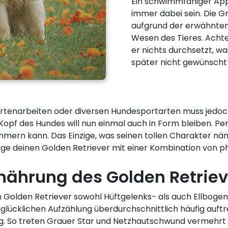
Ein schwimmfähiger App
immer dabei sein. Die Gr
aufgrund der erwähnte
Wesen des Tieres. Achte
er nichts durchsetzt, 
später nicht gewünscht 
hrtenarbeiten oder diversen Hundesportarten muss jedoc
Kopf des Hundes will nun einmal auch in Form bleiben. Per
mmern kann. Das Einzige, was seinen tollen Charakter näm
ge deinen Golden Retriever mit einer Kombination von phy
nährung des Golden Retriev
Golden Retriever sowohl Hüftgelenks- als auch Ellbogend
nglücklichen Aufzählung überdurchschnittlich häufig auft
ig. So treten Grauer Star und Netzhautschwund vermehrt au