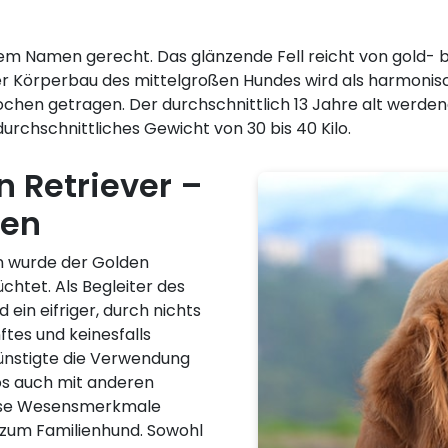
em Namen gerecht. Das glänzende Fell reicht von gold- bi
. Der Körperbau des mittelgroßen Hundes wird als harmon
hen getragen. Der durchschnittlich 13 Jahre alt werdend
durchschnittliches Gewicht von 30 bis 40 Kilo.
 Retriever –
en
n wurde der Golden
chtet. Als Begleiter des
 ein eifriger, durch nichts
tes und keinesfalls
ünstigte die Verwendung
os auch mit anderen
iese Wesensmerkmale
zum Familienhund. Sowohl