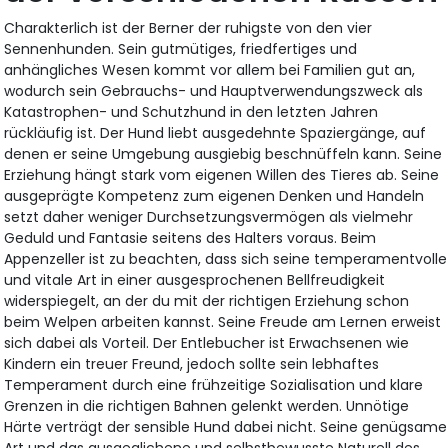
Charakterlich ist der Berner der ruhigste von den vier
Sennenhunden. Sein gutmütiges, friedfertiges und
anhängliches Wesen kommt vor allem bei Familien gut an,
wodurch sein Gebrauchs- und Hauptverwendungszweck als
Katastrophen- und Schutzhund in den letzten Jahren
rückläufig ist. Der Hund liebt ausgedehnte Spaziergänge, auf
denen er seine Umgebung ausgiebig beschnüffeln kann. Seine
Erziehung hängt stark vom eigenen Willen des Tieres ab. Seine
ausgeprägte Kompetenz zum eigenen Denken und Handeln
setzt daher weniger Durchsetzungsvermögen als vielmehr
Geduld und Fantasie seitens des Halters voraus. Beim
Appenzeller ist zu beachten, dass sich seine temperamentvolle
und vitale Art in einer ausgesprochenen Bellfreudigkeit
widerspiegelt, an der du mit der richtigen Erziehung schon
beim Welpen arbeiten kannst. Seine Freude am Lernen erweist
sich dabei als Vorteil. Der Entlebucher ist Erwachsenen wie
Kindern ein treuer Freund, jedoch sollte sein lebhaftes
Temperament durch eine frühzeitige Sozialisation und klare
Grenzen in die richtigen Bahnen gelenkt werden. Unnötige
Härte verträgt der sensible Hund dabei nicht. Seine genügsame
Art und das ausgeglichene und selbstbewusste Naturell des