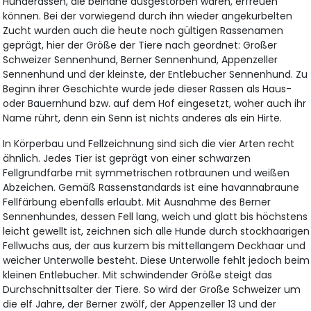
Hunderassen, die beinahe ausgestorben waren, erfreuen
können. Bei der vorwiegend durch ihn wieder angekurbelten
Zucht wurden auch die heute noch gültigen Rassenamen
geprägt, hier der Größe der Tiere nach geordnet: Großer
Schweizer Sennenhund, Berner Sennenhund, Appenzeller
Sennenhund und der kleinste, der Entlebucher Sennenhund. Zu
Beginn ihrer Geschichte wurde jede dieser Rassen als Haus-
oder Bauernhund bzw. auf dem Hof eingesetzt, woher auch ihr
Name rührt, denn ein Senn ist nichts anderes als ein Hirte.
In Körperbau und Fellzeichnung sind sich die vier Arten recht
ähnlich. Jedes Tier ist geprägt von einer schwarzen
Fellgrundfarbe mit symmetrischen rotbraunen und weißen
Abzeichen. Gemäß Rassenstandards ist eine havannabraune
Fellfärbung ebenfalls erlaubt. Mit Ausnahme des Berner
Sennenhundes, dessen Fell lang, weich und glatt bis höchstens
leicht gewellt ist, zeichnen sich alle Hunde durch stockhaarigen
Fellwuchs aus, der aus kurzem bis mittellangem Deckhaar und
weicher Unterwolle besteht. Diese Unterwolle fehlt jedoch beim
kleinen Entlebucher. Mit schwindender Größe steigt das
Durchschnittsalter der Tiere. So wird der Große Schweizer um
die elf Jahre, der Berner zwölf, der Appenzeller 13 und der