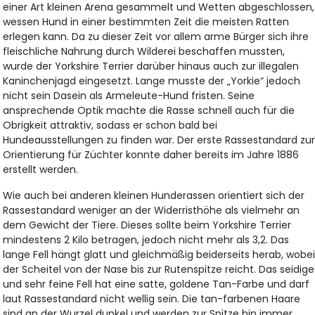
einer Art kleinen Arena gesammelt und Wetten abgeschlossen,
wessen Hund in einer bestimmten Zeit die meisten Ratten
erlegen kann. Da zu dieser Zeit vor allem arme Bürger sich ihre
fleischliche Nahrung durch Wilderei beschaffen mussten,
wurde der Yorkshire Terrier darüber hinaus auch zur illegalen
Kaninchenjagd eingesetzt. Lange musste der „Yorkie“ jedoch
nicht sein Dasein als Armeleute-Hund fristen. Seine
ansprechende Optik machte die Rasse schnell auch für die
Obrigkeit attraktiv, sodass er schon bald bei
Hundeausstellungen zu finden war. Der erste Rassestandard zu
Orientierung für Züchter konnte daher bereits im Jahre 1886
erstellt werden.
Wie auch bei anderen kleinen Hunderassen orientiert sich der
Rassestandard weniger an der Widerristhöhe als vielmehr an
dem Gewicht der Tiere. Dieses sollte beim Yorkshire Terrier
mindestens 2 Kilo betragen, jedoch nicht mehr als 3,2. Das
lange Fell hängt glatt und gleichmäßig beiderseits herab, wobe
der Scheitel von der Nase bis zur Rutenspitze reicht. Das seidige
und sehr feine Fell hat eine satte, goldene Tan-Farbe und darf
laut Rassestandard nicht wellig sein. Die tan-farbenen Haare
sind an der Wurzel dunkel und werden zur Spitze hin immer