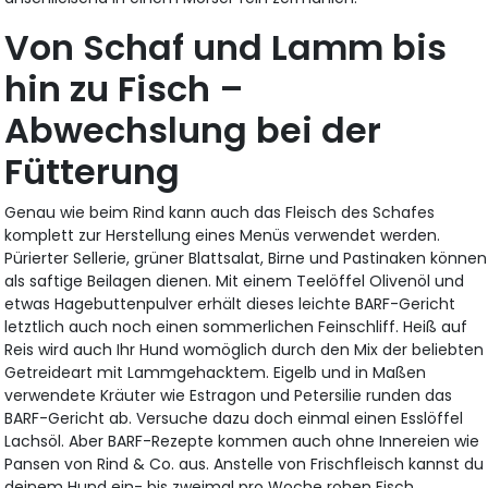
Von Schaf und Lamm bis
hin zu Fisch –
Abwechslung bei der
Fütterung
Genau wie beim Rind kann auch das Fleisch des Schafes
komplett zur Herstellung eines Menüs verwendet werden.
Pürierter Sellerie, grüner Blattsalat, Birne und Pastinaken können
als saftige Beilagen dienen. Mit einem Teelöffel Olivenöl und
etwas Hagebuttenpulver erhält dieses leichte BARF-Gericht
letztlich auch noch einen sommerlichen Feinschliff. Heiß auf
Reis wird auch Ihr Hund womöglich durch den Mix der beliebten
Getreideart mit Lammgehacktem. Eigelb und in Maßen
verwendete Kräuter wie Estragon und Petersilie runden das
BARF-Gericht ab. Versuche dazu doch einmal einen Esslöffel
Lachsöl. Aber BARF-Rezepte kommen auch ohne Innereien wie
Pansen von Rind & Co. aus. Anstelle von Frischfleisch kannst du
deinem Hund ein- bis zweimal pro Woche rohen Fisch