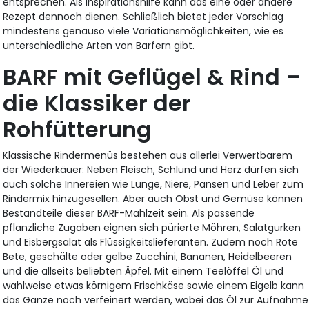
entsprechen. Als Inspirationshilfe kann das eine oder andere
Rezept dennoch dienen. Schließlich bietet jeder Vorschlag
mindestens genauso viele Variationsmöglichkeiten, wie es
unterschiedliche Arten von Barfern gibt.
BARF mit Geflügel & Rind –
die Klassiker der
Rohfütterung
Klassische Rindermenüs bestehen aus allerlei Verwertbarem
der Wiederkäuer: Neben Fleisch, Schlund und Herz dürfen sich
auch solche Innereien wie Lunge, Niere, Pansen und Leber zum
Rindermix hinzugesellen. Aber auch Obst und Gemüse können
Bestandteile dieser BARF-Mahlzeit sein. Als passende
pflanzliche Zugaben eignen sich pürierte Möhren, Salatgurken
und Eisbergsalat als Flüssigkeitslieferanten. Zudem noch Rote
Bete, geschälte oder gelbe Zucchini, Bananen, Heidelbeeren
und die allseits beliebten Äpfel. Mit einem Teelöffel Öl und
wahlweise etwas körnigem Frischkäse sowie einem Eigelb kann
das Ganze noch verfeinert werden, wobei das Öl zur Aufnahme