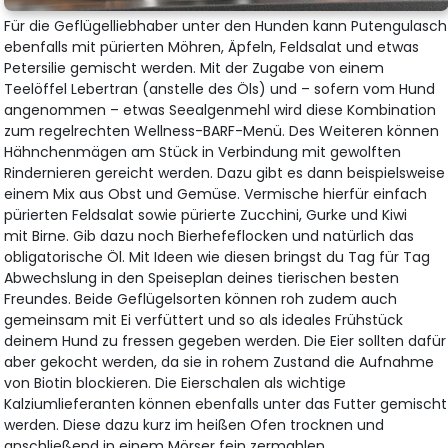
Für die Geflügelliebhaber unter den Hunden kann Putengulasch
ebenfalls mit pürierten Möhren, Äpfeln, Feldsalat und etwas
Petersilie gemischt werden. Mit der Zugabe von einem
Teelöffel Lebertran (anstelle des Öls) und – sofern vom Hund
angenommen – etwas Seealgenmehl wird diese Kombination
zum regelrechten Wellness-BARF-Menü. Des Weiteren können
Hähnchenmägen am Stück in Verbindung mit gewolften
Rindernieren gereicht werden. Dazu gibt es dann beispielsweise
einem Mix aus Obst und Gemüse. Vermische hierfür einfach
pürierten Feldsalat sowie pürierte Zucchini, Gurke und Kiwi
mit Birne. Gib dazu noch Bierhefeflocken und natürlich das
obligatorische Öl. Mit Ideen wie diesen bringst du Tag für Tag
Abwechslung in den Speiseplan deines tierischen besten
Freundes. Beide Geflügelsorten können roh zudem auch
gemeinsam mit Ei verfüttert und so als ideales Frühstück
deinem Hund zu fressen gegeben werden. Die Eier sollten dafür
aber gekocht werden, da sie in rohem Zustand die Aufnahme
von Biotin blockieren. Die Eierschalen als wichtige
Kalziumlieferanten können ebenfalls unter das Futter gemischt
werden. Diese dazu kurz im heißen Ofen trocknen und
anschließend in einem Mörser fein zermahlen.