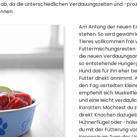
n ab, da die unterschiedlichen Verdauungszeiten und -p
önnen.
Am Anfang der neuen Er
stehen. So wird gewährl
Tieres vollkommen frei
Futtermischungsresten is
die neuen Verdauungsan
so entstehende Hungerg
Hund das für ihn eher 
Futter direkt annimmt. A
den Tag verteilten klein
empfiehlt sich Muskelfl
und eine leicht verdaul
Karotten. Möchtest du z
direkt Knochen dazugeb
Hühnerflügel oder -häls
du mit der Fütterung vo
Knorpeln im Zuge der U