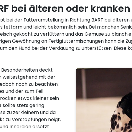
RF bei älteren oder kranke
st bei der Futterumstellung in Richtung BARF bei älteren
rs fettarm und leicht bekömmlich sein. Bei manchen Seni
 Fleisch gekocht zu verfüttern und das Gemüse zu blanchie
rigen Gewöhnung an Fertigfuttermischungen kann die Z
 um den Hund bei der Verdauung zu unterstützen. Diese ka
 Besonderheiten deckt
en weitestgehend mit der
 jedoch noch zu beachten:
es und der zum Teil
rocken etwas kleiner sein
sollte stets gering
ese zu zerkleinern und da
kt zu Verstopfungen neigt,
 und Innereien ersetzt