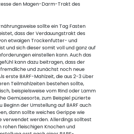
rozesse den Magen-Darm-Trakt des
nährungsweise sollte ein Tag Fasten
eistet, dass der Verdauungstrakt des
 von etwaigen Trockenfutter- und
t und sich dieser somit voll und ganz auf
forderungen einstellen kann. Auch das
efühl kann dazu beitragen, dass der
befremdliche und zunächst noch neue
ls erste BARF-Mahlzeit, die aus 2-3 über
eren Teilmahlzeiten bestehen sollte,
eisch, beispielsweise vom Rind oder Lamm
iche Gemüsesorte, zum Beispiel pürierte
u Beginn der Umstellung auf BARF auch
en, dann sollte weiches Gerippe wie
e verwendet werden. Allerdings solltest
n rohen fleischigen Knochen und
mstellung erst nach einer BARF-