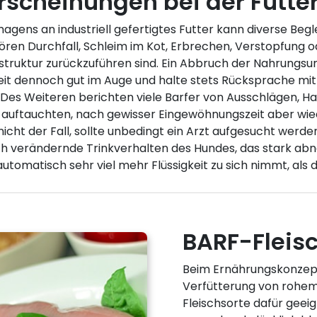
rscheinungen bei der Futte
ens an industriell gefertigtes Futter kann diverse Begl
ren Durchfall, Schleim im Kot, Erbrechen, Verstopfung o
truktur zurückzuführen sind. Ein Abbruch der Nahrungsum
Zeit dennoch gut im Auge und halte stets Rücksprache mit
 Des Weiteren berichten viele Barfer von Ausschlägen, Haa
n auftauchten, nach gewisser Eingewöhnungszeit aber wie
cht der Fall, sollte unbedingt ein Arzt aufgesucht werde
ich verändernde Trinkverhalten des Hundes, das stark abn
tomatisch sehr viel mehr Flüssigkeit zu sich nimmt, als die
BARF-Fleis
Beim Ernährungskonzept
Verfütterung von rohem, 
Fleischsorte dafür geeig