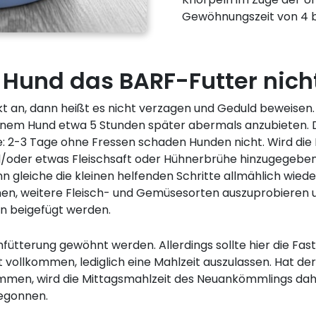
Gewöhnungszeit von 4 b
Hund das BARF-Futter nicht 
kt an, dann heißt es nicht verzagen und Geduld beweisen.
inem Hund etwa 5 Stunden später abermals anzubieten. D
: 2-3 Tage ohne Fressen schaden Hunden nicht. Wird die
nd/oder etwas Fleischsaft oder Hühnerbrühe hinzugegeb
ann gleiche die kleinen helfenden Schritte allmählich wie
en, weitere Fleisch- und Gemüsesorten auszuprobieren 
n beigefügt werden.
ütterung gewöhnt werden. Allerdings sollte hier die Faste
 vollkommen, lediglich eine Mahlzeit auszulassen. Hat d
mmen, wird die Mittagsmahlzeit des Neuankömmlings da
begonnen.