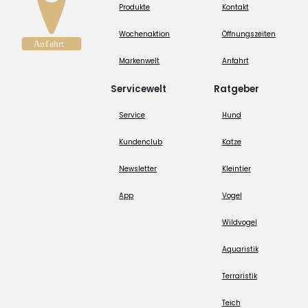
Produkte
Kontakt
Wochenaktion
Öffnungszeiten
Markenwelt
Anfahrt
Servicewelt
Ratgeber
Service
Hund
Kundenclub
Katze
Newsletter
Kleintier
App
Vogel
Wildvogel
Aquaristik
Terraristik
Teich